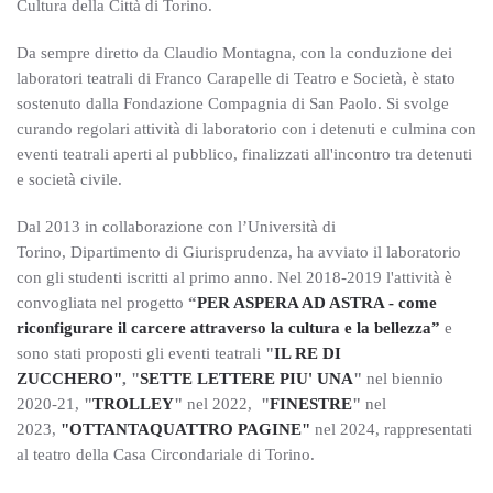
Cultura della Città di Torino.
Da sempre diretto da Claudio Montagna, con la conduzione dei
laboratori teatrali di Franco Carapelle di Teatro e Società, è stato
sostenuto dalla Fondazione Compagnia di San Paolo. Si svolge
curando regolari attività di laboratorio con i detenuti e culmina con
eventi teatrali aperti al pubblico, finalizzati all'incontro tra detenuti
e società civile.
Dal 2013 in collaborazione con l’Università di
Torino, Dipartimento di Giurisprudenza, ha avviato il laboratorio
con gli studenti iscritti al primo anno. Nel 2018-2019 l'attività è
convogliata nel progetto
“
PER ASPERA AD ASTRA - come
riconfigurare il carcere attraverso la cultura e la bellezza”
e
sono stati proposti gli eventi teatrali
"
IL RE DI
ZUCCHERO"
,
"
SETTE LETTERE PIU' UNA
"
nel biennio
2020-21,
"
TROLLEY
"
nel 2022,
"
FINESTRE
"
nel
2023,
"OTTANTAQUATTRO PAGINE"
nel 2024,
rappresentati
al teatro della Casa Circondariale di Torino.