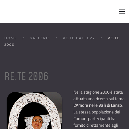
Skip to main content
HOME
GALLERIE
RE.TE GALLERY
RE.TE
2006
RE.TE 2006
Nella stagione 2006 è stata
attuata una ricerca sul tema
L’Amore nelle Valli di Lanzo
.
La stessa popolazione dei
Comuni partecipanti ha
fornito direttamente agli