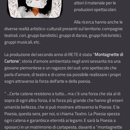
attori il materiale per le
produzioni spettacolari.
Alla ricerca hanno anche le
diverse realtà artistico-culturali presenti sul territorio: compagnie
teatrali, cori, gruppi bandistici, gruppi di danza, gruppi folcloristici,
gruppi musicali, etc.
La produzione del secondo anno di RE.TE è stata “
Montagnette di
Cartone
”, storia d'amore ambientata negli anni sessanta tra una
giovane piemontese e un ragazzo del sud: uno spettacolo che
parla d'amore, di teatro e di come sia possibile realizzare i propri
sogni attraverso la forza dell'arte e della poesia.
“ ...Certe catene resistono a tutto... ma c'è una forza che sta al di
sopra di ogni altra forza, è la forza più grande che hanno gli esseri
umani:la bellezza, che si può mostrare attraverso la Poesia. E la
Poesia, questa sera, per noi, si chiama Teatro. La Poesia spezza
ogni catena e garantisce eternità ai legami. E sarà la Poesia a
sposarci in un matrimonio di cartapesta, davanti a “montagnette