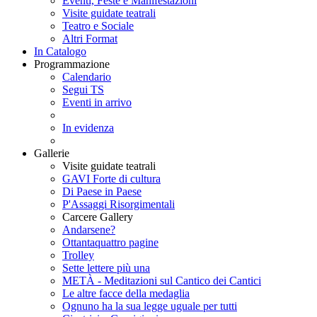
Eventi, Feste e Manifestazioni
Visite guidate teatrali
Teatro e Sociale
Altri Format
In Catalogo
Programmazione
Calendario
Segui TS
Eventi in arrivo
In evidenza
Gallerie
Visite guidate teatrali
GAVI Forte di cultura
Di Paese in Paese
P'Assaggi Risorgimentali
Carcere Gallery
Andarsene?
Ottantaquattro pagine
Trolley
Sette lettere più una
METÀ - Meditazioni sul Cantico dei Cantici
Le altre facce della medaglia
Ognuno ha la sua legge uguale per tutti