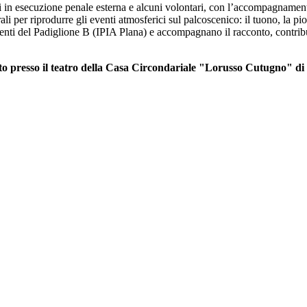
ri in esecuzione penale esterna e alcuni volontari, con l’accompagnamen
 per riprodurre gli eventi atmosferici sul palcoscenico: il tuono, la pio
denti del Padiglione B (IPIA Plana) e accompagnano il racconto, contribue
so il teatro della Casa Circondariale "Lorusso Cutugno" di Tor