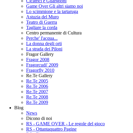
Cicatrici e Guarigioni
Game Over Gli altri siamo noi
Lo scimmione e la tartaruga
Astuzia del Muro
Teatro di Guerra
Tagliare la corda
Centro permanente di Cultura
Perche' l'acqua...
La donna degli orti
La strada dei Piloni
Fragor Gallery
Fragor 2008
Fragorcudi' 2009
Fragorfly 2010
Re.Te Gallery
Re.Te 2005
Re.Te 2006
Re.Te 2007
Re.Te 2008
Re.Te 2009
Blog
News
Dicono di noi
RS - GAME OVER - Le regole del gioco
RS - Ottantaquattro Pagine