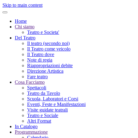
Skip to main content
Home
Chi siamo
Teatro e Societa'
Del Teatro
Il teatro (secondo noi)
Il Teatro come veicolo
Il Teatro dove
Note di regia
Riappropriazioni debite
Direzione Artistica
Fare teatro
Cosa Facciamo
Spettacoli
Teatro da Tavolo
Scuola, Laboratori e Corsi
Eventi, Feste e Manifestazioni
Visite guidate teatrali
Teatro e Sociale
Altri Format
In Catalogo
Programmazione
Calendario