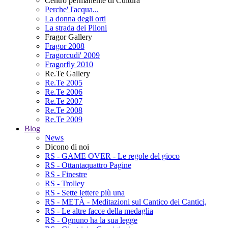
Centro permanente di Cultura
Perche' l'acqua...
La donna degli orti
La strada dei Piloni
Fragor Gallery
Fragor 2008
Fragorcudi' 2009
Fragorfly 2010
Re.Te Gallery
Re.Te 2005
Re.Te 2006
Re.Te 2007
Re.Te 2008
Re.Te 2009
Blog
News
Dicono di noi
RS - GAME OVER - Le regole del gioco
RS - Ottantaquattro Pagine
RS - Finestre
RS - Trolley
RS - Sette lettere più una
RS - METÀ - Meditazioni sul Cantico dei Cantici,
RS - Le altre facce della medaglia
RS - Ognuno ha la sua legge