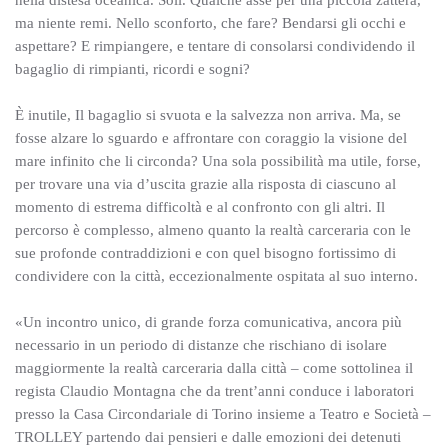
nella distesa oceanica. Soli. Qualche asse per una piccola zattera,
ma niente remi. Nello sconforto, che fare? Bendarsi gli occhi e
aspettare? E rimpiangere, e tentare di consolarsi condividendo il
bagaglio di rimpianti, ricordi e sogni?
È inutile, Il bagaglio si svuota e la salvezza non arriva. Ma, se
fosse alzare lo sguardo e affrontare con coraggio la visione del
mare infinito che li circonda? Una sola possibilità ma utile, forse,
per trovare una via d’uscita grazie alla risposta di ciascuno al
momento di estrema difficoltà e al confronto con gli altri. Il
percorso è complesso, almeno quanto la realtà carceraria con le
sue profonde contraddizioni e con quel bisogno fortissimo di
condividere con la città, eccezionalmente ospitata al suo interno.
«Un incontro unico, di grande forza comunicativa, ancora più
necessario in un periodo di distanze che rischiano di isolare
maggiormente la realtà carceraria dalla città – come sottolinea il
regista Claudio Montagna che da trent’anni conduce i laboratori
presso la Casa Circondariale di Torino insieme a Teatro e Società –
TROLLEY partendo dai pensieri e dalle emozioni dei detenuti