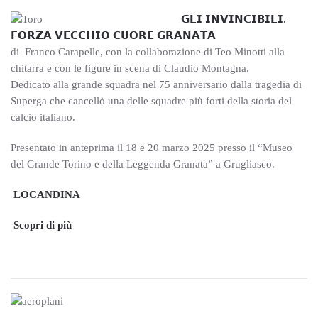
𝗚𝗟𝗜 𝗜𝗡𝗩𝗜𝗡𝗖𝗜𝗕𝗜𝗟𝗜.
𝗙𝗢𝗥𝗭𝗔 𝗩𝗘𝗖𝗖𝗛𝗜𝗢 𝗖𝗨𝗢𝗥𝗘 𝗚𝗥𝗔𝗡𝗔𝗧𝗔
di Franco Carapelle, con la collaborazione di Teo Minotti alla
chitarra e con le figure in scena di Claudio Montagna.
Dedicato alla grande squadra nel 75 anniversario dalla tragedia di
Superga che cancellò una delle squadre più forti della storia del
calcio italiano.
Presentato in anteprima il 18 e 20 marzo 2025 presso il “Museo
del Grande Torino e della Leggenda Granata” a Grugliasco.
LOCANDINA
Scopri di più