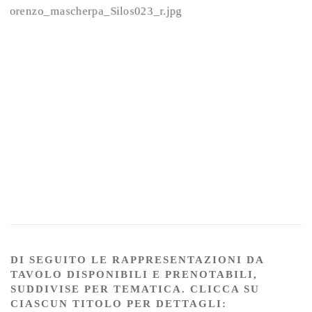
foto_lorenzo_mascherpa_q_041_r.jpg
foto_lorenzo_mascherpa_Silos023_r.jpg
foto_lorenzo_Wormhole_048_r.jpg
foto lorenzo_mascherpa_silos031_r
foto lorenzo_mascherpa_tarzan01
foto lorenzo_mascherpa_orecc
foto lorenzo_mascherpa_o
foto lorenzo_mascher
foto lorenzo_masc
DI SEGUITO LE RAPPRESENTAZIONI DA
TAVOLO DISPONIBILI E PRENOTABILI,
SUDDIVISE PER TEMATICA. CLICCA SU
CIASCUN TITOLO PER DETTAGLI: