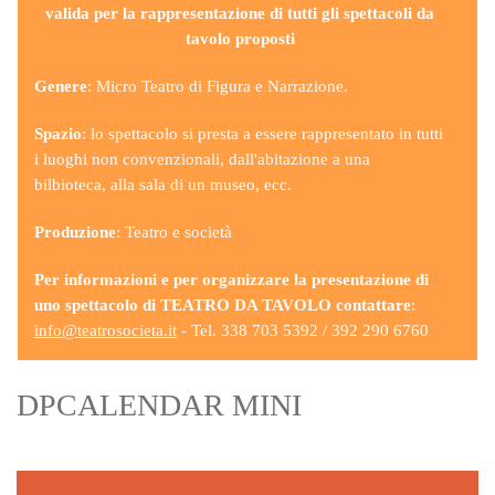
valida per la rappresentazione di tutti gli spettacoli da
tavolo proposti
Genere
: Micro Teatro di Figura e Narrazione.
Spazio
: lo spettacolo si presta a essere rappresentato in tutti
i luoghi non convenzionali, dall'abitazione a una
bilbioteca, alla sala di un museo, ecc.
Produzione
: Teatro e società
Per informazioni e per organizzare la presentazione di
uno spettacolo di TEATRO DA TAVOLO contattare
:
info@teatrosocieta.it
- Tel. 338 703 5392 / 392 290 6760
DPCALENDAR MINI