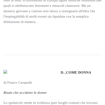
oltre la fede, si diffondono in Europa figure mistiche femmi­nili alle
quali si attribuiscono fenomeni e miracoli clamorosi. Ma un
monaco giovane e curioso non riesce a rassegnarsi all'idea che
l'inspiegabilità di molti eventi sia liquidata con la semplice
definizione di mistero.
D...COME DONNA
di Franco Carapelle
Risate che uccidono le donne
Lo spettacolo mette in evidenza quei luoghi comuni che trovano