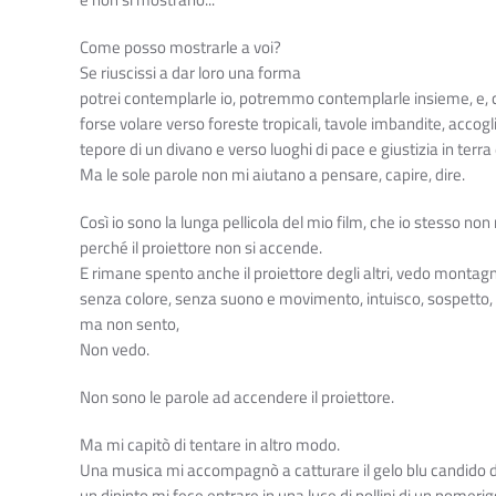
e non si mostrano...
Come posso mostrarle a voi?
Se riuscissi a dar loro una forma
potrei contemplarle io, potremmo contemplarle insieme, e,
forse volare verso foreste tropicali, tavole imbandite, accogli
tepore di un divano e verso luoghi di pace e giustizia in terra e 
Ma le sole parole non mi aiutano a pensare, capire, dire.
Così io sono la lunga pellicola del mio film, che io stesso non
perché il proiettore non si accende.
E rimane spento anche il proiettore degli altri, vedo montagn
senza colore, senza suono e movimento, intuisco, sospetto
ma non sento,
Non vedo.
Non sono le parole ad accendere il proiettore.
Ma mi capitò di tentare in altro modo.
Una musica mi accompagnò a catturare il gelo blu candido d