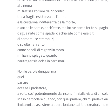
un dipinto mi fece entrare in una luce di pollini di un pomerig
al cinema
mi trafisse l'orrore dell'incontro
tra la fragile esistenza dell'uomo
e la cristallina indifferenza della morte;
e anche le parole, anch'esse, ma incise come ferite su pagin
o sguainate come spade, o schierate come eserciti
di cornamuse e tamburi,
o sciolte nel vento
come capelli di ragazzi in moto,
mi hanno spiegato quanto
naufragar sia dolce in certi mari.
Non le parole dunque, ma
quel
parlare
accese il proiettore,
a volte così potentemente da incenerirmi alla vista di un s
Ma in particolare quando, con quel parlare, chi mi parlava 
limitarmi ad assistere a opere lontane dai loro creatori, ma