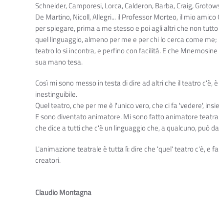
Schneider, Camporesi, Lorca, Calderon, Barba, Craig, Grotowski
De Martino, Nicoll, Allegri... il Professor Morteo, il mio amico
per spiegare, prima a me stesso e poi agli altri che non tutto
quel linguaggio, almeno per me e per chi lo cerca come me; m
teatro lo si incontra, e perfino con facilità. E che Mnemosine
sua mano tesa.
Così mi sono messo in testa di dire ad altri che il teatro c'è, è
inestinguibile.
Quel teatro, che per me è l'unico vero, che ci fa 'vedere', insi
E sono diventato animatore. Mi sono fatto animatore teatra
che dice a tutti che c'è un linguaggio che, a qualcuno, può dar
L'animazione teatrale è tutta lì: dire che 'quel' teatro c'è, e
creatori.
Claudio Montagna