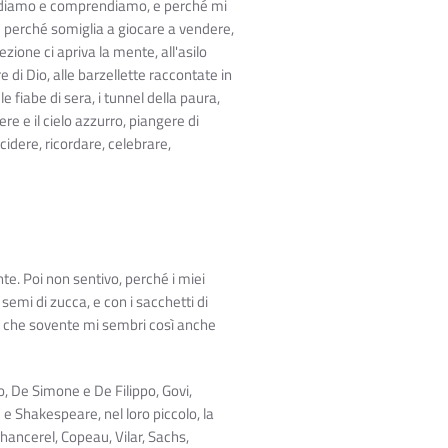
 vediamo e comprendiamo, e perché mi
 perché somiglia a giocare a vendere,
ezione ci apriva la mente, all'asilo
 di Dio, alle barzellette raccontate in
le fiabe di sera, i tunnel della paura,
re e il cielo azzurro, piangere di
ecidere, ricordare, celebrare,
e. Poi non sentivo, perché i miei
emi di zucca, e con i sacchetti di
e che sovente mi sembri così anche
o, De Simone e De Filippo, Govi,
e Shakespeare, nel loro piccolo, la
hancerel, Copeau, Vilar, Sachs,