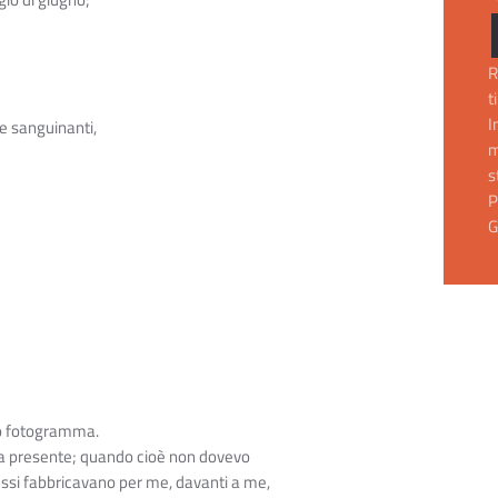
gio di giugno;
R
t
I
e sanguinanti,
m
s
P
G
olo fotogramma.
era presente; quando cioè non dovevo
 essi fabbricavano per me, davanti a me,