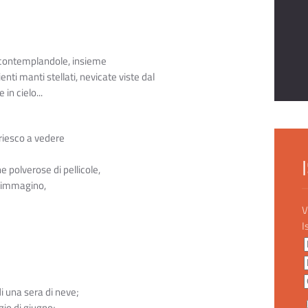
 contemplandole, insieme
enti manti stellati, nevicate viste dal
in cielo...
 riesco a vedere
e polverose di pellicole,
, immagino,
V
I
i una sera di neve;