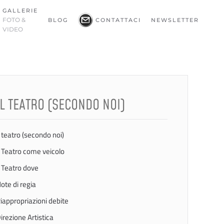
GALLERIE
FOTO &
BLOG
CONTATTACI
NEWSLETTER
VIDEO
IL TEATRO (SECONDO NOI)
l teatro (secondo noi)
l Teatro come veicolo
l Teatro dove
ote di regia
iappropriazioni debite
irezione Artistica