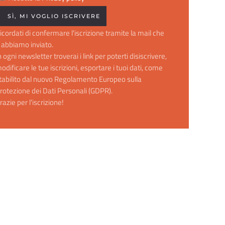
icordati di confermare l'iscrizione tramite la mail che
i abbiamo inviato.
n ogni newsletter troverai i link per poterti disiscrivere,
odificare le tue iscrizioni, esportare i tuoi dati, come
tabilito dal nuovo Regolamento Europeo sulla
rotezione dei Dati Personali (GDPR).
razie per l'iscrizione!