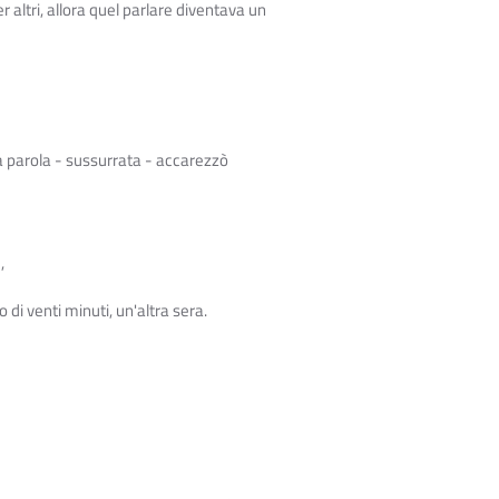
er altri, allora quel parlare diventava un
na parola - sussurrata - accarezzò
,
o di venti minuti, un'altra sera.