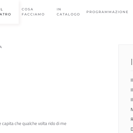
EL
COSA
IN
PROGRAMMAZIONE
EATRO
FACCIAMO
CATALOGO
A
I
I
I
N
R
e capita che qualche volta rido di me
D