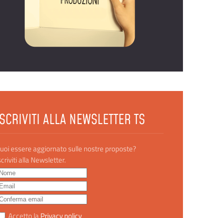
ISCRIVITI ALLA NEWSLETTER TS
uoi essere aggiornato sulle nostre proposte?
scriviti alla Newsletter.
Accetto la
Privacy policy