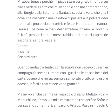
Mi apparteneva perché mi piace stare tra gli altri mentre
piace vedere gli altri che mi vedono e con me comprendono;
alle liturgie della Settimana Santa, a scuola le volte che una l
dove il palcoscenico aveva odore di polvere e la polvere odore
treno, alle processioni, i cortei, le feste, Natale, compleanno, 
Laura sul balcone, le mani del danzatore indiano, le rondini ne
felicità, pensarci per un mese, rabbia per i soprusi, capire, d
ascoltare, sentire, vedere.
Vedere.
Insieme.
Con altri occhi.
Quando andavo a teatro con la scuola non vedevo quasi nient
compagni facevano rumore con i gusci delle noccioline e dei s
carta. Strano che mi sia sempre sembrato brutto e noioso, 
adesso, infatti a teatro non vado granché.
Ma arrivò anche per me un manipolo di santi: Melato, Poli, F
Mnouchkine, Kemp..., e mi dimostrarono che perfino Sofocle 
pensavano come me. E arrivarono Artaud, Pasolini, Toschi, C