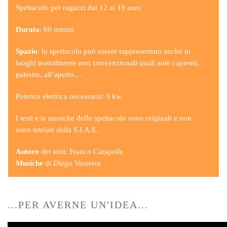
Spettacolo per ragazzi dai 12 ai 19 anni
Durata
: 60 minuti
Spazio
: lo spettacolo può essere rappresentato anche in
luoghi teatralmente non convenzionali quali aule capienti,
palestre, all’aperto…
Potenza elettrica necessaria: 3 kw
I testi e le musiche dello spettacolo sono originali e non
sono tutelati dalla S.I.A.E.
Autore
dei testi: Franco Carapelle
Musiche
di Diego Vasserot
...PER AVERNE UN'IDEA...