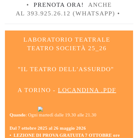
•
PRENOTA ORA!
ANCHE
AL 393.925.26.12 (WHATSAPP) •
LABORATORIO TEATRALE
TEATRO SOCIETÀ 25_26
"IL TEATRO DELL'ASSURDO"
A TORINO -
LOCANDINA .PDF
Quando
: Ogni martedì dalle 19.30 alle 21.30
Dal 7 ottobre 2025 al 26 maggio 2026
• LEZIONE DI PROVA GRATUITA 7 OTTOBRE ore