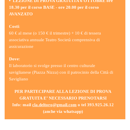
•
LEZIONE DI PROVA GRATUITA 6 OTTOBRE ore
18.30 per il corso BASE - ore 20.00 per il corso
AVANZATO
Costi
:
60 € al mese (o 150 € il trimestre) + 10 € di tessera
associativa annuale Teatro Società comprensiva di
assicurazione
Dove
:
Il laboratorio si svolge presso il centro culturale
saviglianese (Piazza Nizza) con il patrocinio della Città di
Savigliano
PER PARTECIPARE ALLA LEZIONE DI PROVA
GRATUITA E’ NECESSARIO PRENOTARSI
Info: mail
cla.deltoro@gmail.com
o tel 393.925.26.12
(anche via whatsapp)