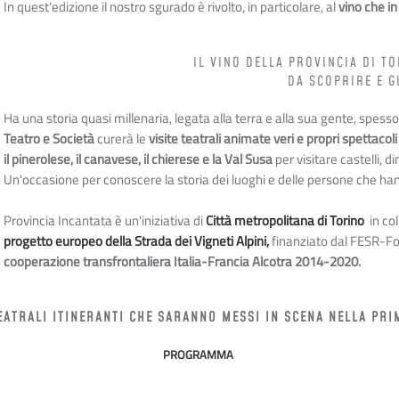
In quest'edizione il nostro sgurado è rivolto, in particolare, al
vino che in
IL VINO DELLA PROVINCIA DI T
DA SCOPRIRE E G
Ha una storia quasi millenaria, legata alla terra e alla sua gente, spe
Teatro e Società
curerà le
visite teatrali animate
veri e propri spettacoli
il pinerolese, il canavese, il chierese e la Val Susa
per visitare castelli, 
Un'occasione per conoscere la storia dei luoghi e delle persone che hann
Provincia Incantata è un'iniziativa di
Città metropolitana di Torino
in co
progetto europeo della
Strada dei Vigneti Alpini,
finanziato dal FESR-F
cooperazione transfrontaliera Italia-Francia Alcotra 2014-2020.
TEATRALI ITINERANTI CHE SARANNO MESSI IN SCENA NELLA PRI
PROGRAMMA