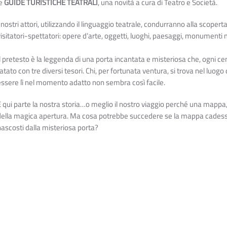
le
GUIDE TURISTICHE TEATRALI
, una novità a cura di Teatro e Società.
 nostri attori, utilizzando il linguaggio teatrale, condurranno alla scopert
visitatori-spettatori: opere d’arte, oggetti, luoghi, paesaggi, monumenti 
Il pretesto è la leggenda di una porta incantata e misteriosa che, ogni c
fatato con tre diversi tesori. Chi, per fortunata ventura, si trova nel luo
essere lì nel momento adatto non sembra così facile.
E qui parte la nostra storia…o meglio il nostro viaggio perché una mappa, r
della magica apertura. Ma cosa potrebbe succedere se la mappa cadesse 
nascosti dalla misteriosa porta?