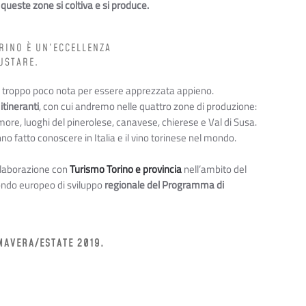
 queste zone si coltiva e si produce
.
ORINO È UN’ECCELLENZA
USTARE.
sso troppo poco nota per essere apprezzata appieno.
 itineranti
, con cui andremo nelle quattro zone di produzione:
dimore, luoghi del pinerolese, canavese, chierese e Val di Susa.
o fatto conoscere in Italia e il vino torinese nel mondo.
llaborazione con
Turismo Torino e provincia
nell’ambito del
ondo europeo di sviluppo
regionale del Programma di
MAVERA/ESTATE 2019.