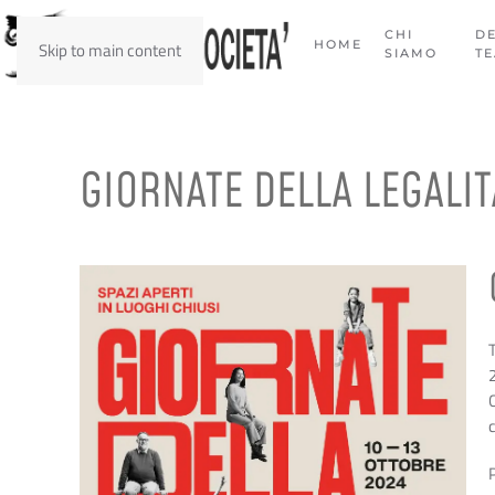
CHI
D
HOME
Skip to main content
SIAMO
T
GIORNATE DELLA LEGALIT
T
2
C