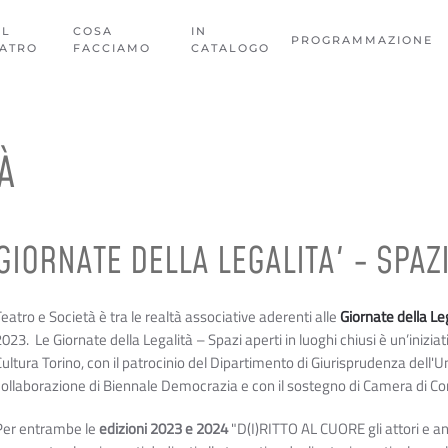
EL
COSA
IN
PROGRAMMAZIONE
EATRO
FACCIAMO
CATALOGO
À
GIORNATE DELLA LEGALITA' - SPAZI
eatro e Società è tra le realtà associative aderenti alle
Giornate della Le
023. Le Giornate della Legalità – Spazi aperti in luoghi chiusi è un’iniziat
ultura Torino, con il patrocinio del Dipartimento di Giurisprudenza dell'Uni
collaborazione di Biennale Democrazia e con il sostegno di Camera di C
Per entrambe le
edizioni 2023 e 2024
"D(I)RITTO AL CUORE gli attori e an