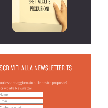
ISCRIVITI ALLA NEWSLETTER TS
uoi essere aggiornato sulle nostre proposte?
scriviti alla Newsletter.