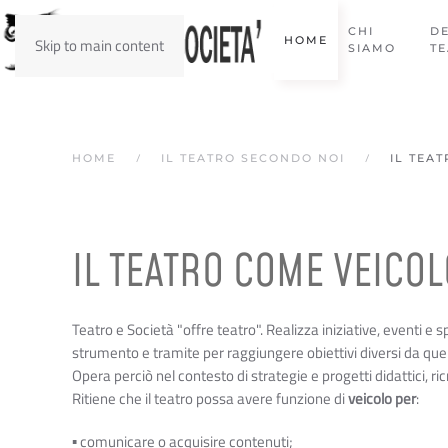
CHI
D
HOME
Skip to main content
SIAMO
T
HOME
IL TEATRO SECONDO NOI
IL TEA
IL TEATRO COME VEICOL
Teatro e Società "offre teatro". Realizza iniziative, eventi e s
strumento e tramite per raggiungere obiettivi diversi da quell
Opera perciò nel contesto di strategie e progetti didattici, ricre
Ritiene che il teatro possa avere funzione di
veicolo per
:
▪ comunicare o acquisire contenuti;