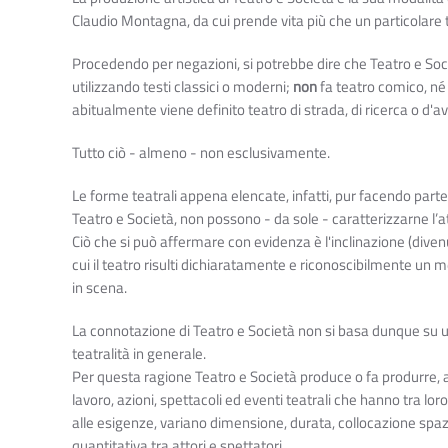
Claudio Montagna, da cui prende vita più che un particolare 
Procedendo per negazioni, si potrebbe dire che Teatro e So
utilizzando testi classici o moderni;
non
fa teatro comico, né 
abitualmente viene definito teatro di strada, di ricerca o d'
Tutto ciò - almeno - non esclusivamente.
Le forme teatrali appena elencate, infatti, pur facendo parte 
Teatro e Società, non possono - da sole - caratterizzarne l’at
Ciò che si può affermare con evidenza è l'inclinazione (diven
cui il teatro risulti dichiaratamente e riconoscibilmente un m
in scena.
La connotazione di Teatro e Società non si basa dunque su un
teatralità in generale.
Per questa ragione Teatro e Società produce o fa produrre, at
lavoro, azioni, spettacoli ed eventi teatrali che hanno tra loro
alle esigenze, variano dimensione, durata, collocazione spazia
quantitativa tra attori e spettatori.