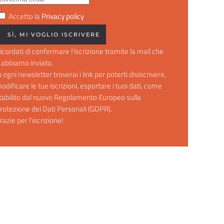
Accetto la
Privacy policy
icordati di confermare l'iscrizione tramite la mail che
i abbiamo inviato.
n ogni newsletter troverai i link per poterti disiscrivere,
odificare le tue iscrizioni, esportare i tuoi dati, come
tabilito dal nuovo Regolamento Europeo sulla
rotezione dei Dati Personali (GDPR).
razie per l'iscrizione!