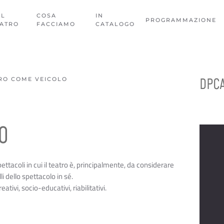
EL
COSA
IN
PROGRAMMAZIONE
EATRO
FACCIAMO
CATALOGO
DPC
TRO COME VEICOLO
O
pettacoli in cui il teatro è, principalmente, da considerare
i dello spettacolo in sé.
ativi, socio-educativi, riabilitativi.