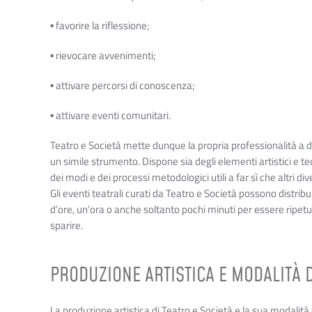
▪ favorire la riflessione;
▪ rievocare avvenimenti;
▪ attivare percorsi di conoscenza;
▪ attivare eventi comunitari.
Teatro e Società mette dunque la propria professionalità a d
un simile strumento. Dispone sia degli elementi artistici e tec
dei modi e dei processi metodologici utili a far sì che altri di
Gli eventi teatrali curati da Teatro e Società possono distribu
d’ore, un’ora o anche soltanto pochi minuti per essere ripetut
sparire.
PRODUZIONE ARTISTICA E MODALITÀ 
La produzione artistica di Teatro e Società e la sua modalità