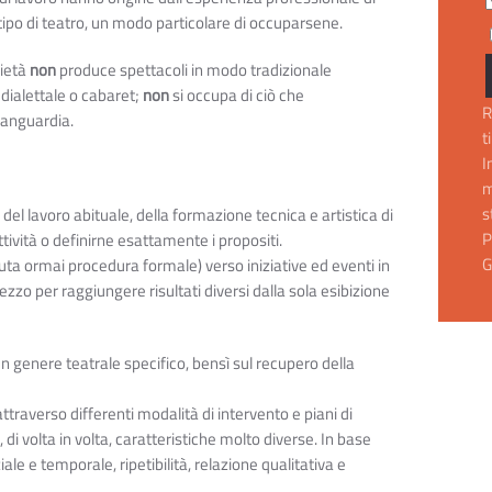
tipo di teatro, un modo particolare di occuparsene.
cietà
non
produce spettacoli in modo tradizionale
dialettale o cabaret;
non
si occupa di ciò che
R
avanguardia.
t
I
m
s
del lavoro abituale, della formazione tecnica e artistica di
P
tività o definirne esattamente i propositi.
G
uta ormai procedura formale) verso iniziative ed eventi in
ezzo per raggiungere risultati diversi dalla sola esibizione
 genere teatrale specifico, bensì sul recupero della
traverso differenti modalità di intervento e piani di
, di volta in volta, caratteristiche molto diverse. In base
le e temporale, ripetibilità, relazione qualitativa e