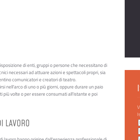
isposizione di enti, gruppi o persone che necessitano di
nici necessari ad attuare azioni e spettacoli propri, sia
ventino comunicatori e creatori di teatro.
irsi nell'arco di uno o più giorni, oppure durare un paio
i più volte o per essere consumati all'istante e poi
V
I
DI LAVORO
 di lavoro hanno origine dall'esperienza professionale di